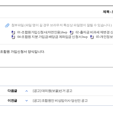
제목 :
첨부파일 (파일 명이 길 경우 브라우저 특성상 파일명이 잘릴 수 있습니다.)
01-조합원가입신청서(자연인용).hwp
02-출자금 비과세 제변경 신
04-조합원 지분.가입금.배당금 계좌입금 신청서.hwp
05-개인정보
조합원 가입신청서 양식입니다.
다음글
[공고] 대의원(보궐)선거 공고
이전글
[공고] 조합원인 비상임이사 당선인 공고