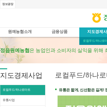
정보광장
원예농협소개
금융상품
지도경제
로컬푸드/하나로
정읍원예농협
은 농업인과 소비자의 실익을 위해 
로컬푸드/하나
지도경제사업
로컬푸드/하나로마트
유통은 짧게, 신선함은 길게!
유통사업