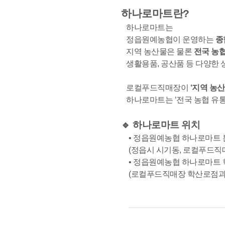
하나로마트란?
하나로마트는
정읍원예농협이 운영하는
종
지역 농산물은 물론
전국 농
생활용품, 공산품 등 다양한 
로컬푸드직매장이
‘지역 농산
하나로마트는 ‘전국 농협 유통
🔹 하나로마트 위치
• 정읍원예농협 하나로마트
(정읍시 시기동, 로컬푸드직
• 정읍원예농협 하나로마트
(로컬푸드직매장 학산로점과 