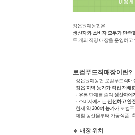
정읍원예농협은
생산자와 소비자 모두가 만족할
두 개의 직영 매장을 운영하고
로컬푸드직매장이란?
정읍원예농협 로컬푸드직매
정읍 지역 농가가 직접 재배
유통 단계를 줄여
생산자에게
소비자에게는
신선하고 안
현재
약 300여 농가
가 로컬푸
제철 농산물부터 가공식품, 
🔹 매장 위치