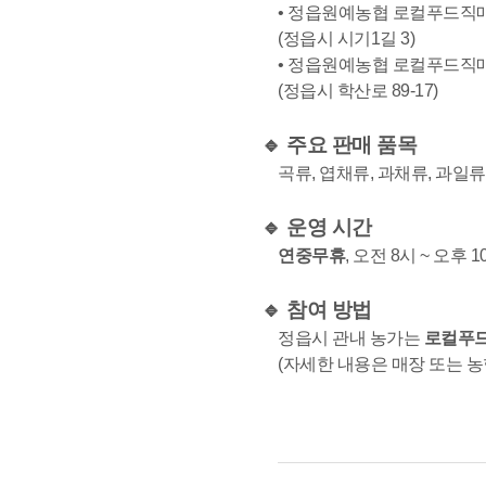
• 정읍원예농협 로컬푸드직
(정읍시 시기1길 3)
• 정읍원예농협 로컬푸드직
(정읍시 학산로 89-17)
🔹 주요 판매 품목
곡류, 엽채류, 과채류, 과일류
🔹 운영 시간
연중무휴
, 오전 8시 ~ 오후 1
🔹 참여 방법
정읍시 관내 농가는
로컬푸드
(자세한 내용은 매장 또는 