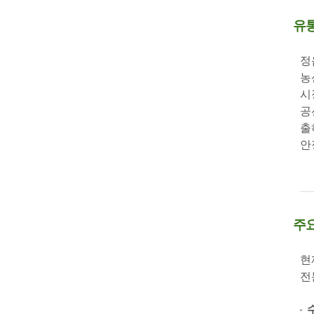
유통
정
농
시
공
출
안
주
현
전