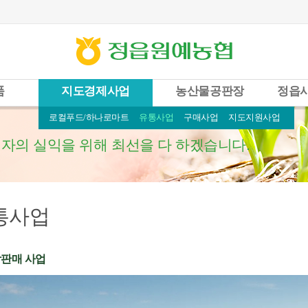
품
지도경제사업
농산물공판장
정읍
로컬푸드/하나로마트
유통사업
구매사업
지도지원사업
자의 실익을 위해 최선을 다 하겠습니다.
통사업
판매 사업