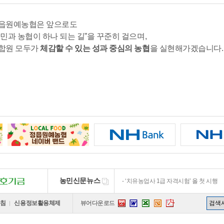
읍원예농협은 앞으로도
농민과 농협이 하나 되는 길”을 꾸준히 걸으며,
합원 모두가
체감할 수 있는 성과 중심의 농협
을 실현해가겠습니다.
폭염·가뭄 장기화에 고사·염류장해…경
조생종 배 ‘원황’ 일찍 맛본다…고온에 
농민신문뉴스
‘치유농업사 1급 자격시험’ 올 첫 시행
탄저병·복숭아순나방·반쪽시듦병…농작물
“규제 과도”…‘유기농자재 개발’ 발목잡
침
신용정보활용체제
뷰어다운로드
hwp
word
ppt
excel
pdf
폭염·가뭄 장기화에 고사·염류장해…경
조생종 배 ‘원황’ 일찍 맛본다…고온에 