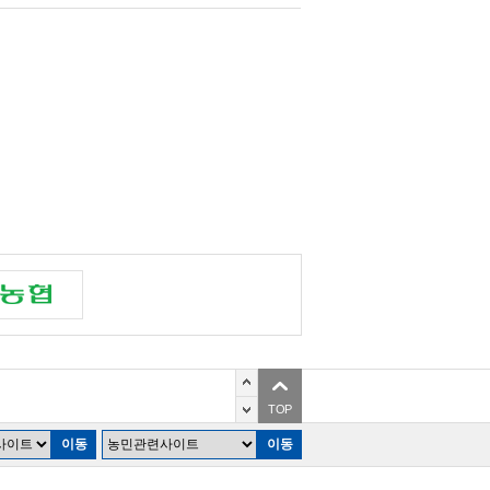
남지역 벼농가 속탄다
‘배’ 수확시기 앞당겨져
TOP
 병충해 ‘주의보’ 대거 발령
는 효능·효과 표시제
이동
이동
남지역 벼농가 속탄다
‘배’ 수확시기 앞당겨져