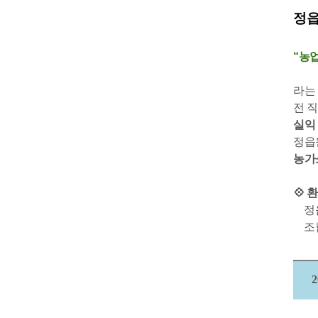
정
“농
라는
전 
실익
정읍
농가
💠
정
조
2