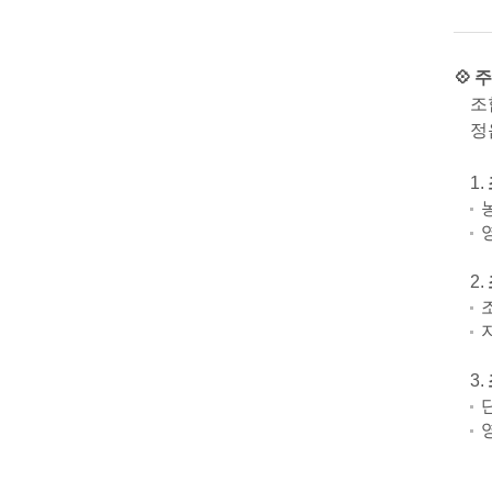
💠 
조
정
1.
2.
3.