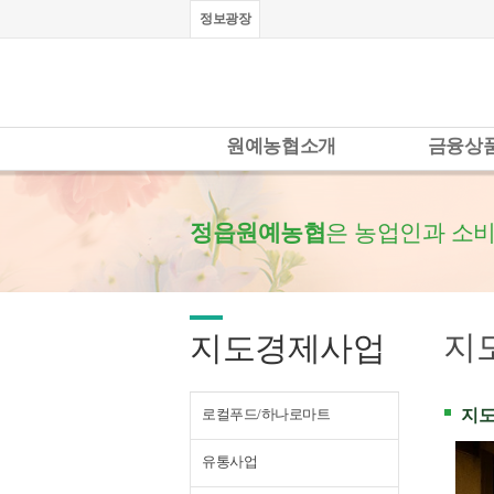
정보광장
원예농협소개
금융상
정읍원예농협
은 농업인과 소비
지
지도경제사업
로컬푸드/하나로마트
지도
유통사업