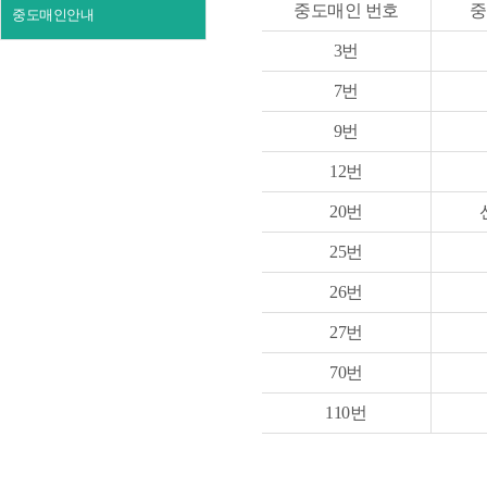
중도매인 번호
중
중도매인안내
3번
7번
9번
12번
20번
25번
26번
27번
70번
110번