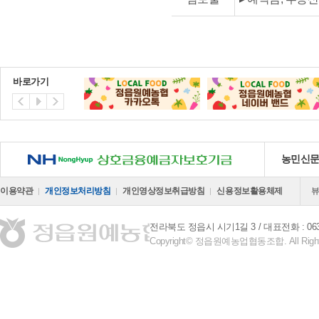
바로가기
NH 상호금융예금자보호기금
농민신
이용약관
개인정보처리방침
개인영상정보취급방침
신용정보활용체제
전라북도 정읍시 시기1길 3
대표전화 : 063-
Copyright© 정읍원예농업협동조합. All Right 