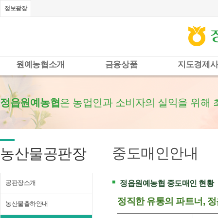
정보광장
원예농협소개
금융상품
지도경제
정읍원예농협
은 농업인과 소비자의 실익을 위해 
중도매인안내
농산물공판장
공판장소개
정읍원예농협 중도매인 현황
정직한 유통의 파트너, 
농산물출하안내