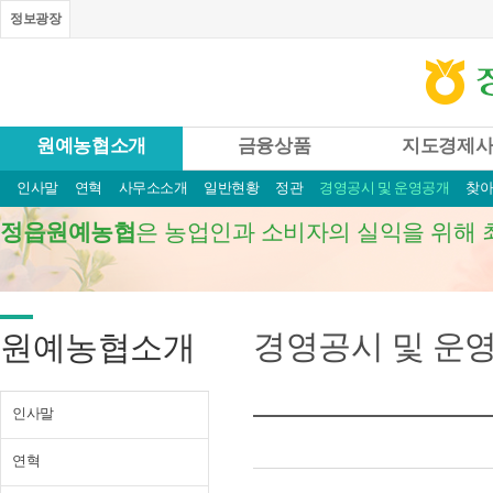
정보광장
원예농협소개
금융상품
지도경제
인사말
연혁
사무소소개
일반현황
정관
경영공시 및 운영공개
찾
정읍원예농협
은 농업인과 소비자의 실익을 위해 
경영공시 및 운
원예농협소개
인사말
연혁