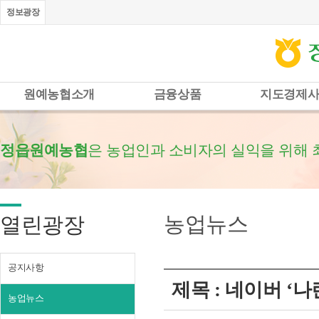
정보광장
원예농협소개
금융상품
지도경제
정읍원예농협
은 농업인과 소비자의 실익을 위해 
농업뉴스
열린광장
공지사항
제목 : 네이버 ‘
농업뉴스