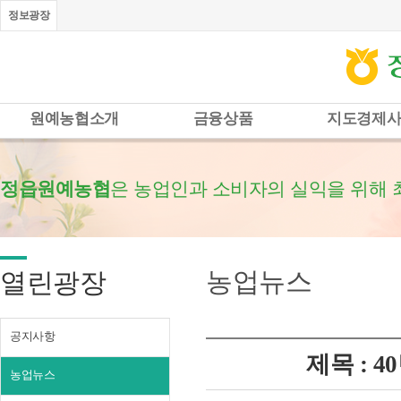
정보광장
원예농협소개
금융상품
지도경제
정읍원예농협
은 농업인과 소비자의 실익을 위해 
농업뉴스
열린광장
공지사항
제목 : 
농업뉴스