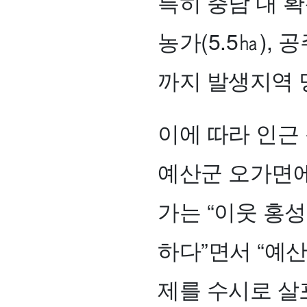
특히 충남 내 확
농가(5.5㏊),
까지 발생지역 
이에 따라 인근
예산군 오가면에
가는 “이웃 홍
하다”면서 “예
제를 수시로 살