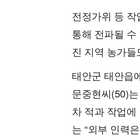
전정가위 등 작
통해 전파될 수
진 지역 농가들
태안군 태안읍에
문중현씨(50)
차 적과 작업에
는 “외부 인력