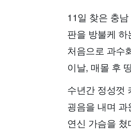
11일 찾은 충남
판을 방불케 하
처음으로 과수화
이날, 매몰 후
수년간 정성껏
굉음을 내며 과
연신 가슴을 쳤